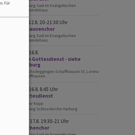
en.
Für
Harburg
Saal im Evangelischen
Gemeindehaus
Mi, 12.8. 20-21:30 Uhr
Posaunenchor
Harburg
Saal im Evangelischen
nisch
Gemeindehaus
esen
So, 16.8.
kein Gottesdienst - siehe
Harburg
Mönchsdeggingen-Schaffhausen
St. Lorenz
Schaffhausen
So, 16.8. 8:45 Uhr
Gottesdienst
Lektor Kopp
Harburg
Schlosskirche Harburg
Mo, 17.8. 19:30-21 Uhr
Kirchenchor
Harburg
Saal im Evangelischen