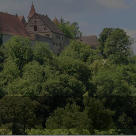
Next
durch das Wörnitztal erschallt.