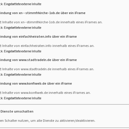
ck
:
Eingebettete externe Inhalte
bindung von xn--stimmfrkirche-1ob.de über ein iFrame
t Inhalte von xn--stimmfrkirche-1ob.de innerhalb eines iFrames an.
ck
:
Eingebettete externe Inhalte
bindung von einfachheiraten.info über ein iFrame
t Inhalte von einfachheiraten.info innerhalb eines iFrames an.
Weiterlesen
über
ck
:
Eingebettete externe Inhalte
Gemei
bindung von www.stadtradeln.de über ein iFrame
t Inhalte von www.stadtradeln.de innerhalb eines iFrames an.
ck
:
Eingebettete externe Inhalte
es-Radrunde
bindung von www.konfiweb.de über ein iFrame
gt Inhalte von www.konfiweb.de innerhalb eines iFrames an.
e Jakobus-Ries-Radrunde gefahren ist, spürt sofort:
ck
:
Eingebettete externe Inhalte
ls nur eine Fahrradtour. Es ist eine Reise durch
tur – und vielleicht auch ein Stück zu sich selbst.
e Dienste umschalten
en Schalter nutzen, um alle Dienste zu aktivieren/deaktivieren.
elpunkt ist Harburg mit der imposanten Burg, die