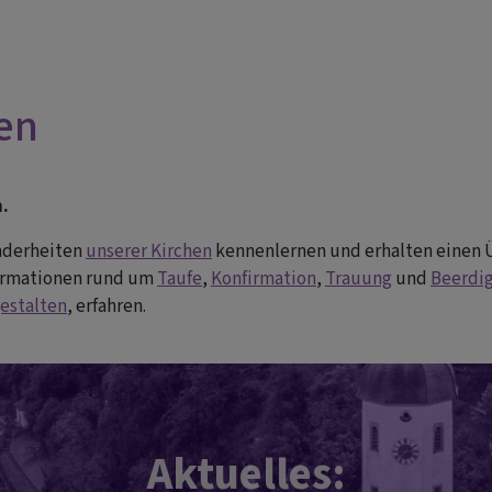
en
n.
onderheiten
unserer Kirchen
kennenlernen und erhalten einen 
nformationen rund um
Taufe
,
Konfirmation
,
Trauung
und
Beerdi
estalten
, erfahren.
Aktuelles: