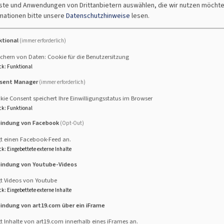
nste und Anwendungen von Drittanbietern auswählen, die wir nutzen möcht
um gemeinsam einen biblischen Text zu lesen und
mationen bitte unsere
Datenschutzhinweise
lesen.
darüber ins Gespräch zu kommen.
ktional
(immer erforderlich)
Weiterlesen
über
chern von Daten: Cookie für die Benutzersitzung
Ökume
ck
:
Funktional
Bibell
sent Manager
(immer erforderlich)
ie Consent speichert Ihre Einwilligungsstatus im Browser
ck
:
Funktional
bindung von Facebook
(Opt-Out)
gt einen Facebook-Feed an.
Gemeindebrief für
Juli
bis Oktober 2026
ist da.
ck
:
Eingebettete externe Inhalte
bindung von Youtube-Videos
er online
eingesehen werden.
gt Videos von Youtube
beim Lesen.
ck
:
Eingebettete externe Inhalte
bindung von art19.com über ein iFrame
t Inhalte von art19.com innerhalb eines iFrames an.