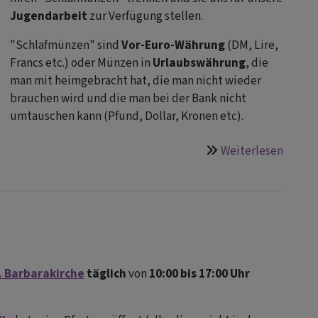
Jugendarbeit
zur Verfügung stellen.
"Schlafmünzen" sind
Vor-Euro-Währung
(DM, Lire,
Francs etc.) oder Münzen in
Urlaubswährung
, die
man mit heimgebracht hat, die man nicht wieder
brauchen wird und die man bei der Bank nicht
umtauschen kann (Pfund, Dollar, Kronen etc).
Weiterlesen
über
Mit
der
Aktion
"Schl
wecke
die
. Barbarakirche
täglich
von
10:00 bis 17:00 Uhr
Jugen
unters