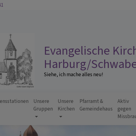
41
Evangelische Kir
Harburg/Schwab
Siehe, ich mache alles neu!
ensstationen
Unsere
Unsere
Pfarramt &
Aktiv
Gruppen
Kirchen
Gemeindehaus
gegen
Missbra