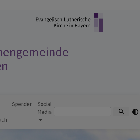
chengemeinde
en
Spenden
Social
Suche
Media
uch