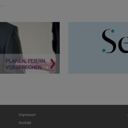
Fußbereichsmenü
Be
Impressum
Kontakt