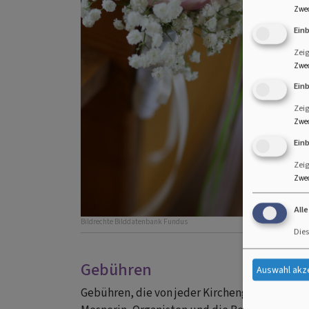
Zwe
Ein
Zeig
Zwe
Ein
Zeig
Zwe
Ein
Zei
Zwe
All
Bildrechte
Bilddatenbank Fundus
Dies
Gebühren
Auswahl akz
Gebühren, die von jeder Kirchengemeinde bei