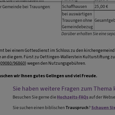
zw. die Formalitäten im
Schaffhausen
25,00 €
er Gemeinde bei Trauungen:
bei auswärtigen
Trauungen ohne
Gesamtgeb
Gemeindebezug
Darüber erhalten Sie eine sep
mmt bei einem Gottesdienst im Schloss zu den kirchengemein
an die gem. Fürst zu Oettingen-Wallerstein Kulturstiftung zu 
.
09080/96860
) wegen den Nutzungsgebühren.
wünschen wir Ihnen gutes Gelingen und viel Freude.
Sie haben weitere Fragen zum Thema k
Besuchen Sie gerne die
Hochzeits-FAQs
auf der Webse
Sie suchen einen biblischen
Trauspruch
?
Schauen Sie