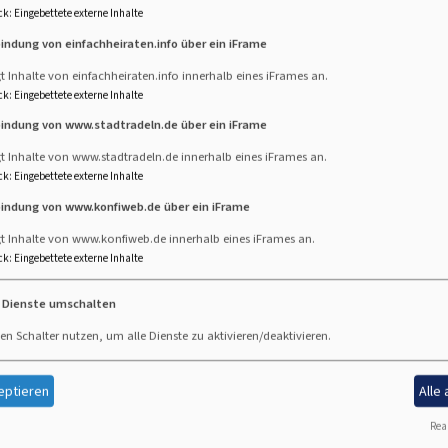
ck
:
Eingebettete externe Inhalte
bindung von einfachheiraten.info über ein iFrame
Sprechen Sie den Blumenschmuck mit der Mesnerin ab. 
t Inhalte von einfachheiraten.info innerhalb eines iFrames an.
an dem Sie die Kirche schmücken wollen.
Die Blumen, 
ck
:
Eingebettete externe Inhalte
schmücken, verbleiben nach dem Gottesdienst in d
bindung von www.stadtradeln.de über ein iFrame
noch vor der Kirche gestreut werden.
t Inhalte von www.stadtradeln.de innerhalb eines iFrames an.
ck
:
Eingebettete externe Inhalte
Für den Gottesdienst sind vor allem christliche Lieder
bindung von www.konfiweb.de über ein iFrame
Kirchengemeinde wählen die Instrumentalstücke zum E
gt Inhalte von www.konfiweb.de innerhalb eines iFrames an.
selbst einen Organisten mitbringen, beachten Sie bitte,
ck
:
Eingebettete externe Inhalte
Schlosskirche spielbar sind.
e Dienste umschalten
Die Klingelbeuteleinlagen verbleiben in unserer Kirc
en Schalter nutzen, um alle Dienste zu aktivieren/deaktivieren.
Verwaltun
eptieren
Alle
gebühr
 Festen pauschal für
Real
Harburg
25,00 €