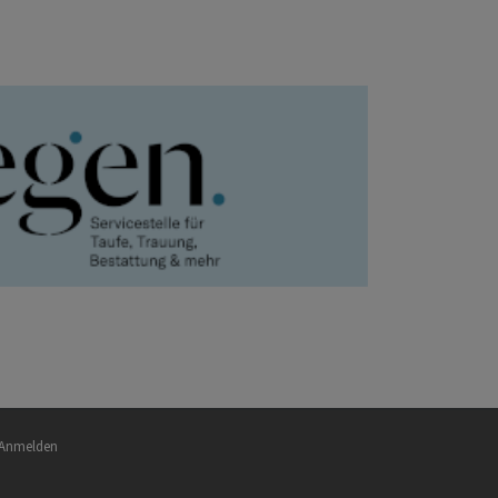
nutzermenü
Anmelden