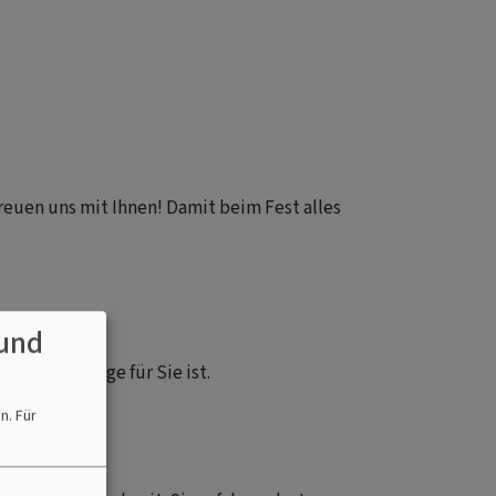
 freuen uns mit Ihnen! Damit beim Fest alles
und
g das Richtige für Sie ist.
en.
Für