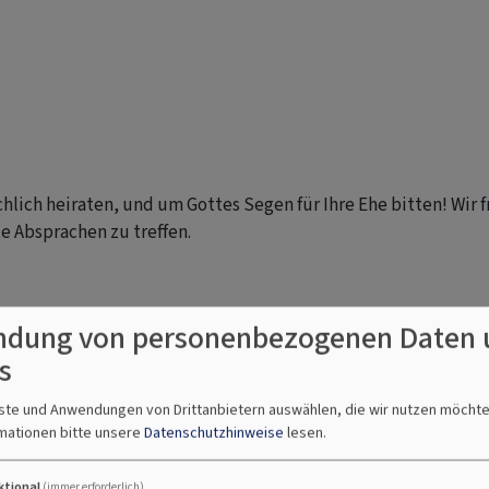
rchlich heiraten, und um Gottes Segen für Ihre Ehe bitten! Wir
te Absprachen zu treffen.
Wir unterstützen Sie, wenn
dung von personenbezogenen Daten 
s
Sie darüber nachdenken, ob eine kirchliche Trauun
Sie in einer
unserer Kirchen
heiraten möchten.
nste und Anwendungen von Drittanbietern auswählen, die wir nutzen möcht
Sie verschiedene Konfessionen haben.
mationen bitte unsere
Datenschutzhinweise
lesen.
ktional
(immer erforderlich)