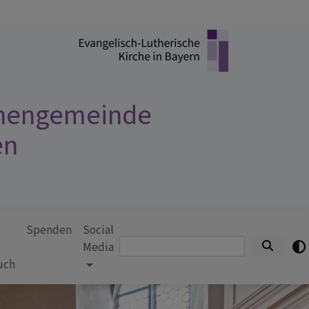
chengemeinde
en
Spenden
Social
Suche
Media
uch