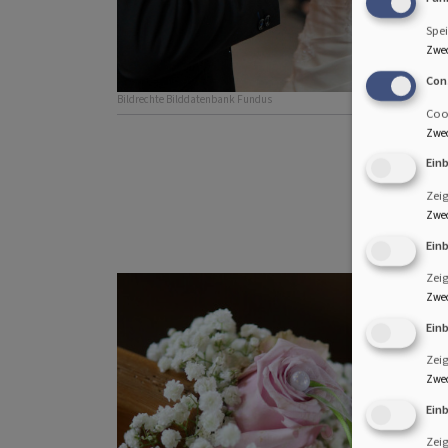
Spei
Zwe
Con
Bildrechte
Bilddatenbank Fundus
Cook
Zwe
Ein
Zei
Zwe
Ein
Zei
Zwe
Ein
Zeig
Zwe
Ein
Zeig