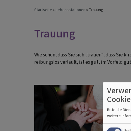
Startseite
Lebensstationen
Trauung
Trauung
Wie schön, dass Sie sich „trauen“, dass Sie ki
reibungslos verläuft, ist es gut, im Vorfeld gu
Verwen
Cookie
Bitte die Die
weitere Infor
Fun