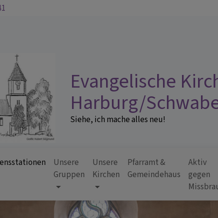
41
Evangelische Kir
Harburg/Schwab
Siehe, ich mache alles neu!
ensstationen
Unsere
Unsere
Pfarramt &
Aktiv
Gruppen
Kirchen
Gemeindehaus
gegen
Missbra