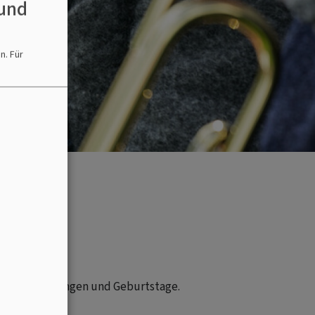
und
en.
Für
nste, Beerdigungen und Geburtstage.