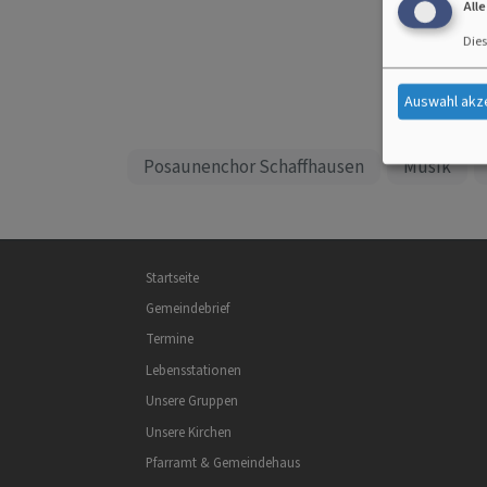
All
Dies
Auswahl akz
Posaunenchor Schaffhausen
Musik
Hauptnavigation
Startseite
Gemeindebrief
Termine
Lebensstationen
Unsere Gruppen
Unsere Kirchen
Pfarramt & Gemeindehaus