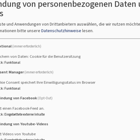
dung von personenbezogenen Daten 
s
nste und Anwendungen von Drittanbietern auswählen, die wir nutzen möcht
mationen bitte unsere
Datenschutzhinweise
lesen.
ktional
(immer erforderlich)
chern von Daten: Cookie für die Benutzersitzung
ck
:
Funktional
sent Manager
(immer erforderlich)
usen
ie Consent speichert Ihre Einwilligungsstatus im Browser
ck
:
Funktional
bindung von Facebook
(Opt-Out)
affhausen
gt einen Facebook-Feed an.
ck
:
Eingebettete externe Inhalte
bindung von Youtube-Videos
n. Wir haben im Jahr um die 25 Auftritte, darunter Gottesdie
gt Videos von Youtube