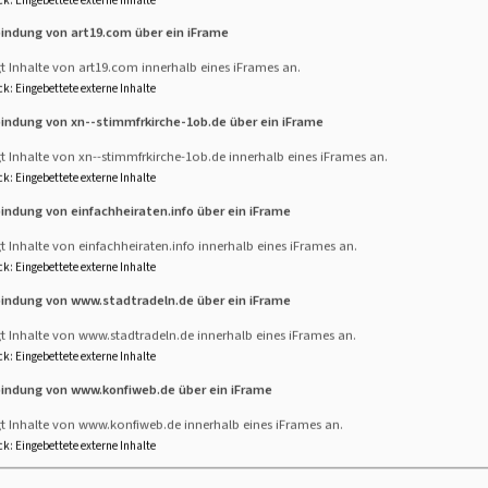
 zurückblicken.
ck
:
Eingebettete externe Inhalte
bindung von art19.com über ein iFrame
t Inhalte von art19.com innerhalb eines iFrames an.
ck
:
Eingebettete externe Inhalte
bindung von xn--stimmfrkirche-1ob.de über ein iFrame
t Inhalte von xn--stimmfrkirche-1ob.de innerhalb eines iFrames an.
ck
:
Eingebettete externe Inhalte
914
bindung von einfachheiraten.info über ein iFrame
t Inhalte von einfachheiraten.info innerhalb eines iFrames an.
ck
:
Eingebettete externe Inhalte
bindung von www.stadtradeln.de über ein iFrame
t Inhalte von www.stadtradeln.de innerhalb eines iFrames an.
ck
:
Eingebettete externe Inhalte
bindung von www.konfiweb.de über ein iFrame
gt Inhalte von www.konfiweb.de innerhalb eines iFrames an.
ck
:
Eingebettete externe Inhalte