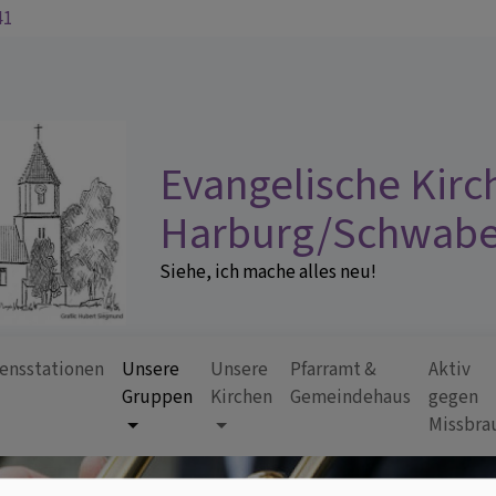
41
Evangelische Kir
Harburg/Schwab
Siehe, ich mache alles neu!
ensstationen
Unsere
Unsere
Pfarramt &
Aktiv
Gruppen
Kirchen
Gemeindehaus
gegen
Missbra