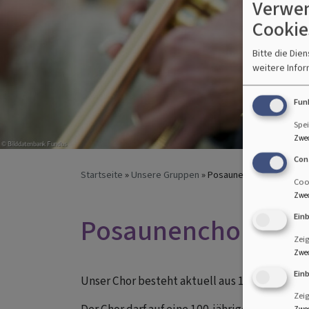
Verwen
Cookie
Bitte die Die
weitere Infor
Fun
Spei
Zwe
Con
Startseite
Unsere Gruppen
Posaunenchor Schaffha
Cook
Zwe
Ein
Posaunenchor Sch
Zei
Zwe
Ein
Unser Chor besteht aktuell aus 18 Mitglieder
Zei