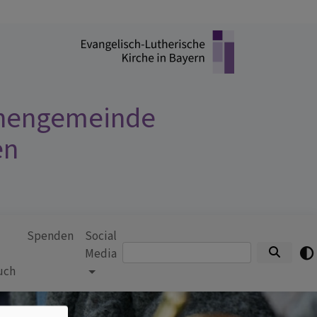
chengemeinde
en
Spenden
Social
Suche
Media
uch