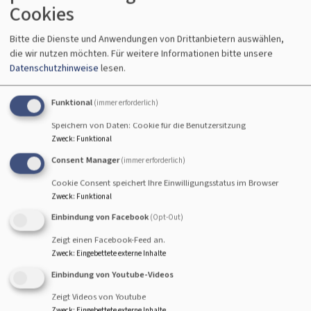
Cookies
Ortsgemeinden mit den Gemeindepfarrer/ innen statt.
Die Konfirmation findet frühestens am Palmsonntag
Bitte die Dienste und Anwendungen von Drittanbietern auswählen,
statt, die einzelnen Kirchengemeinden entscheiden, ob
die wir nutzen möchten.
Für weitere Informationen bitte unsere
sie den klassischen Konfirmationstermin beibehalten
Datenschutzhinweise
lesen.
möchten oder die Konfirmation auf einen späteren
Sonntag verlegen. Neben dem Konfirmandenkurs
Funktional
(immer erforderlich)
besuchen die Konfirmanden Gottesdienste in ihrer
Speichern von Daten: Cookie für die Benutzersitzung
eigenen oder auch in anderen Gemeinden.
Zweck
:
Funktional
Je nach den Gewohnheiten der Ortsgemeinde beteiligen
Consent Manager
(immer erforderlich)
sie sich an Mesnerdiensten, tragen das Kreuz bei
Cookie Consent speichert Ihre Einwilligungsstatus im Browser
Beerdigungen oder machen Konfi-Praktika o.ä.
Zweck
:
Funktional
Einbindung von Facebook
(Opt-Out)
Das Konzept ermöglicht eine gute inhaltliche
Vorbereitung auf die Konfirmation, auch dann, wenn in
Zeigt einen Facebook-Feed an.
Zweck
:
Eingebettete externe Inhalte
absehbarer Zeit weniger Pfarrstellen in der Region
vorhanden sein werden. Gleichzeitig wachsen wir dadurch
Einbindung von Youtube-Videos
als Region zusammen.
Zeigt Videos von Youtube
Zweck
:
Eingebettete externe Inhalte