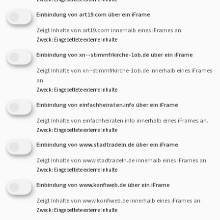
Einbindung von art19.com über ein iFrame
Konfispruch
Weitere interessante
Tools:
Zeigt Inhalte von art19.com innerhalb eines iFrames an.
Inspirationen für deinen
Zweck
:
Eingebettete externe Inhalte
Kirchenjahr App
Konfispruch
findest du
Einbindung von xn--stimmfrkirche-1ob.de über ein iFrame
für
Android
und
iOS
hier
.
Zeigt Inhalte von xn--stimmfrkirche-1ob.de innerhalb eines iFrames
Die Bibel App
für
Android
an.
und
iOS
Zweck
:
Eingebettete externe Inhalte
Einbindung von einfachheiraten.info über ein iFrame
FAQ Konfirmation
Zeigt Inhalte von einfachheiraten.info innerhalb eines iFrames an.
Zweck
:
Eingebettete externe Inhalte
Einbindung von www.stadtradeln.de über ein iFrame
Zeigt Inhalte von www.stadtradeln.de innerhalb eines iFrames an.
Zweck
:
Eingebettete externe Inhalte
Einbindung von www.konfiweb.de über ein iFrame
Zeigt Inhalte von www.konfiweb.de innerhalb eines iFrames an.
Zweck
:
Eingebettete externe Inhalte